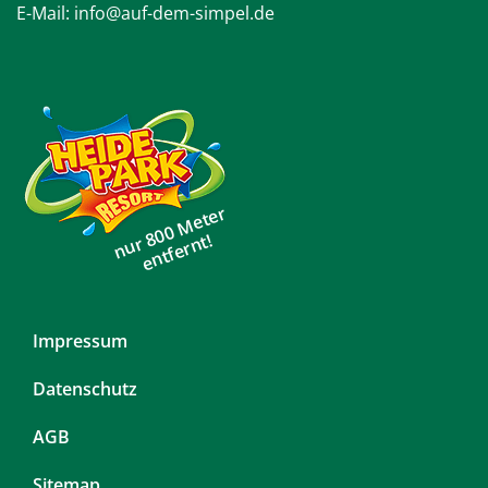
E-Mail:
info@auf-dem-simpel.de
nur 800 Meter
entfernt!
Navigation
Impressum
überspringen
Datenschutz
AGB
Sitemap