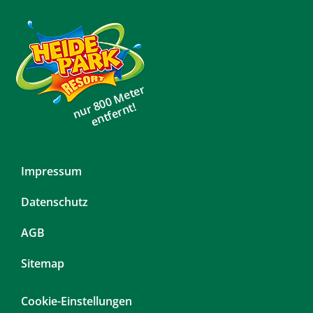
nur 800 Meter
entfernt!
Navigation
Impressum
überspringen
Datenschutz
AGB
Sitemap
Cookie-Einstellungen