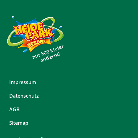
nur 800 Meter
entfernt!
Navigation
Impressum
überspringen
Datenschutz
AGB
Sitemap