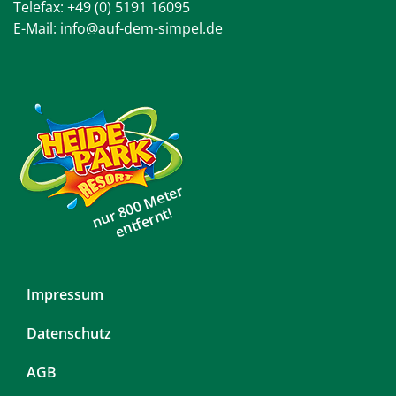
Telefax: +49 (0) 5191 16095
E-Mail:
info@auf-dem-simpel.de
nur 800 Meter
entfernt!
Navigation
Impressum
überspringen
Datenschutz
AGB