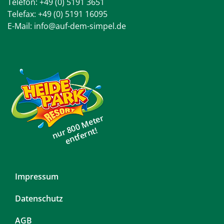
Telefon:
+49 (0) 5191 3651
Telefax: +49 (0) 5191 16095
E-Mail:
info@auf-dem-simpel.de
nur 800 Meter
entfernt!
Navigation
Impressum
überspringen
Datenschutz
AGB