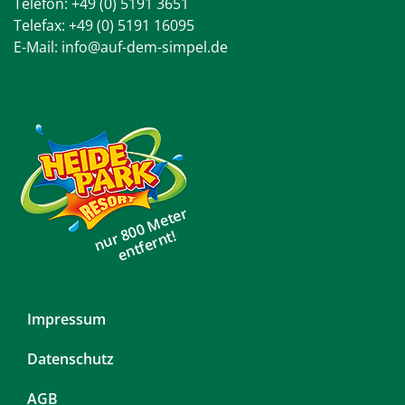
Telefon:
+49 (0) 5191 3651
Telefax: +49 (0) 5191 16095
E-Mail:
info@auf-dem-simpel.de
nur 800 Meter
entfernt!
Navigation
Impressum
überspringen
Datenschutz
AGB