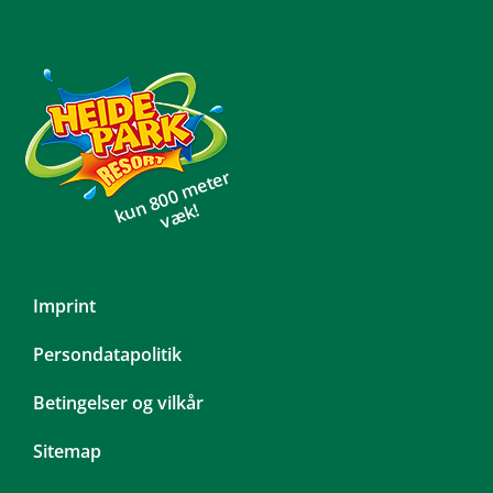
kun 800 meter
væk!
Skip
Imprint
navigation
Persondatapolitik
Betingelser og vilkår
Sitemap